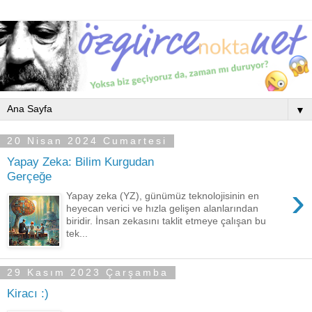
▼
20 Nisan 2024 Cumartesi
Yapay Zeka: Bilim Kurgudan
Gerçeğe
›
Yapay zeka (YZ), günümüz teknolojisinin en
heyecan verici ve hızla gelişen alanlarından
biridir. İnsan zekasını taklit etmeye çalışan bu
tek...
29 Kasım 2023 Çarşamba
Kiracı :)